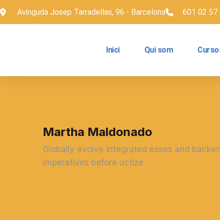
Avinguda Josep Tarradellas, 96 - Barcelona
601 02 57
Inici
Qui som
Curso
Martha Maldonado
Globally evolve integrated esses and backend
imperatives before uctize.