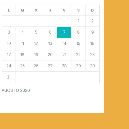
L
M
X
J
V
S
D
1
2
3
4
5
6
7
8
9
10
11
12
13
14
15
16
17
18
19
20
21
22
23
24
25
26
27
28
29
30
31
AGOSTO 2026