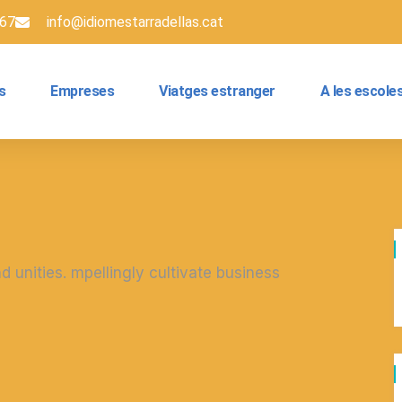
 67
info@idiomestarradellas.cat
s
Empreses
Viatges estranger
A les escole
 unities. mpellingly cultivate business