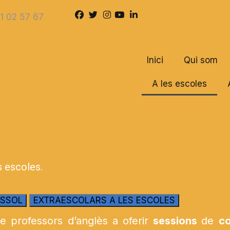
1 02 57 67
Inici
Qui som
A les escoles
s escoles.
ESSOL
EXTRAESCOLARS A LES ESCOLES
e professors d’anglès a oferir
sessions
de
co