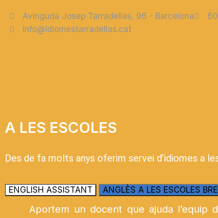
Avinguda Josep Tarradellas, 96 - Barcelona
60
info@idiomestarradellas.cat
A LES ESCOLES
Des de fa molts anys oferim servei d’idiomes a le
ENGLISH ASSISTANT
ANGLÈS A LES ESCOLES BR
Aportem un docent que ajuda l’equip d