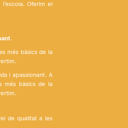
l’escola. Oferim el
nant
.
tes més bàsics de la
ertim.
da i apassionant. A
es més bàsics de la
ertim.
ei de qualitat a les