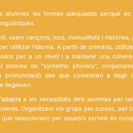
s alumnes les formes adequades perquè es c
lingüístiques.
l, usem cançons, jocs, manualitats i històries, p
 utilitzar l’idioma. A partir de primària, utilit
ssaris per a un nivell i a mantenir una coherèn
l sistema de “syntethic phonics”, conjuntame
a pronunciació des que comencen a llegir i
e llegeixen.
’adapta a les necessitats dels alumnes per tal
ponents. Organitzem els grups per cursos, per fac
rat que seleccionem per aquests serveis és comp