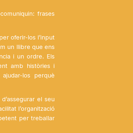
omuniquin: frases
er oferir-los l’input
zem un llibre que ens
cia i un ordre. Els
nt amb històries i
 ajudar-los perquè
 d’assegurar el seu
ilitat l’organització
etent per treballar