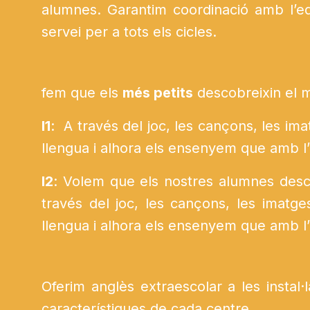
alumnes. Garantim coordinació amb l’equ
servei per a tots els cicles.
fem que els
més petits
descobreixin el 
I1
: A través del joc, les cançons, les ima
llengua i alhora els ensenyem que amb l
I2
: Volem que els nostres alumnes desco
través del joc, les cançons, les imatge
llengua i alhora els ensenyem que amb l
Oferim anglès extraescolar a les instal·
característiques de cada centre.