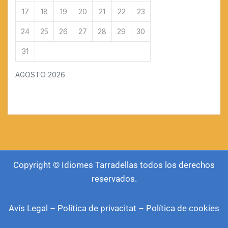
17
18
19
20
21
22
23
24
25
26
27
28
29
30
31
AGOSTO 2026
Copyright © Idiomes Tarradellas todos los derechos
reservados.
Avís Legal
–
Política de privacitat
–
Política de cookies